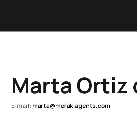
HOME
ACTORES
ACTRICES
NUEVOS TALENTOS
Marta Ortiz
MERAKI
CONTACTO
E-mail:
marta@merakiagents.com