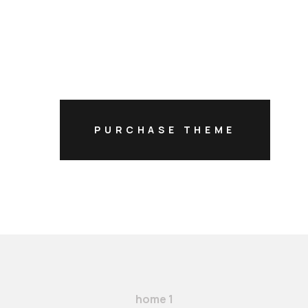
PURCHASE THEME
HOME
ACTORES
ACTRICES
NUEVOS TALENTOS
MERAKI
CONTACTO
home 1