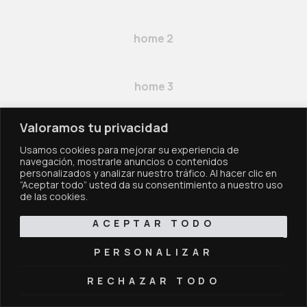
home 2
home 3
Valoramos tu privacidad
Usamos cookies para mejorar su experiencia de
navegación, mostrarle anuncios o contenidos
personalizados y analizar nuestro tráfico. Al hacer clic en
“Aceptar todo” usted da su consentimiento a nuestro uso
de las cookies.
AxiomThemes
© 2021. All rights
ACEPTAR TODO
reserved.
PERSONALIZAR
Facebook
Twitter
Instagram
RECHAZAR TODO