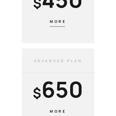
$
MORE
ADVANCED PLAN
650
$
MORE