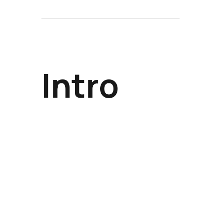
Intro
from unknown
to icon
MODELS
SCHOOL