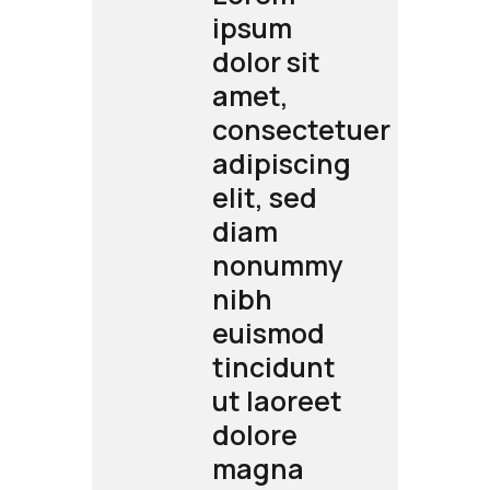
ipsum
it
dolor sit
amet,
tetuer
consectetuer
cing
adipiscing
d
elit, sed
diam
my
nonummy
nibh
od
euismod
unt
tincidunt
eet
ut laoreet
dolore
magna