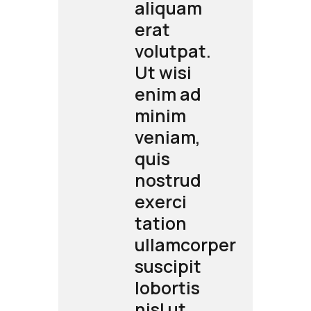
m
aliquam
erat
t.
volutpat.
Ut wisi
d
enim ad
minim
,
veniam,
quis
d
nostrud
exerci
tation
orper
ullamcorper
t
suscipit
s
lobortis
nisl ut