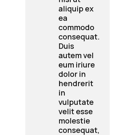
 ex
aliquip ex
ea
do
commodo
uat.
consequat.
Duis
vel
autem vel
ure
eum iriure
n
dolor in
rit
hendrerit
in
ate
vulputate
sse
velit esse
ie
molestie
uat,
consequat,