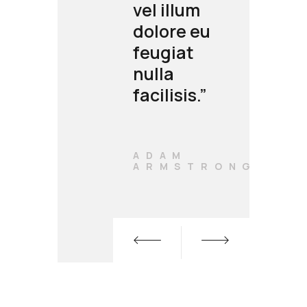
um
vel illum
 eu
dolore eu
t
feugiat
nulla
s.”
facilisis.”
A
ADAM
N
ARMSTRONG