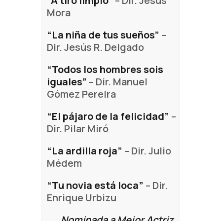
“A tiro limpio”
– Dir. Jesús
Mora
“La niña de tus sueños”
–
Dir. Jesús R. Delgado
“Todos los hombres sois
iguales”
– Dir. Manuel
Gómez Pereira
“El pájaro de la felicidad”
–
Dir. Pilar Miró
“La ardilla roja”
– Dir. Julio
Médem
“Tu novia está loca”
– Dir.
Enrique Urbizu
Nominada a Mejor Actriz