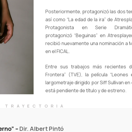
Posteriormente, protagonizó las dos te
así como “La edad de la ira” de Atrespl
Protagonista en Serie Dramá
protagonizó “Beguinas” en Atresplaye
recibió nuevamente una nominación a M
en el FICAL.
Entre sus trabajos más recientes de
Frontera” (TVE), la película “Leones 
largometraje dirigido por Siff Sullivan 
está pendiente de título y de estreno.
TRAYECTORIA
erno” –
Dir. Albert Pintó