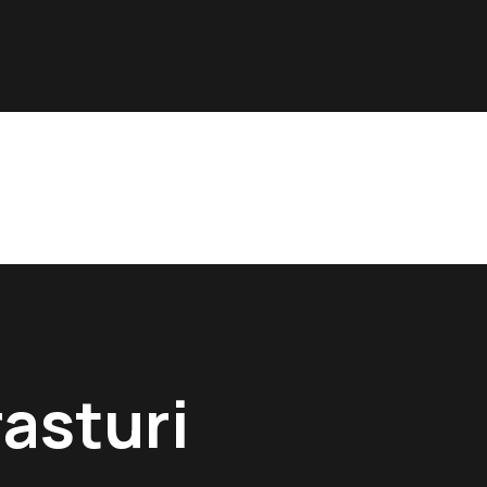
HOME
ACTORES
ACTRICES
NUEVOS TALENTOS
MERAKI
CONTACTO
asturi